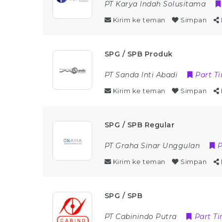
PT Karya Indah Solusitama
Kirim ke teman
Simpan
SPG / SPB Produk
PT Sanda Inti Abadi
Part T
Kirim ke teman
Simpan
SPG / SPB Regular
PT Graha Sinar Unggulan
P
Kirim ke teman
Simpan
SPG / SPB
PT Cabinindo Putra
Part T