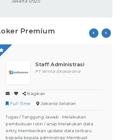
Jakarta 12920
Loker Premium
Staff Administrasi
PT Winta Ekasarana
Bagikan
Full Time
Jakarta Selatan
Contr
Tugas / Tanggung Jawab : Melakukan
Tugas /
pembukuan rutin / arsip Melakukan data
Kegiata
entry Memberikan update data terbaru
Dapat M
kepada kepala administrasi Membuat
Dapat m