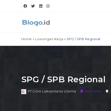
Home
»
Lowongan Kerja
»
SPG / SPB Regional
SPG / SPB Regional
PT Citra Laksamana Utama
Part Time