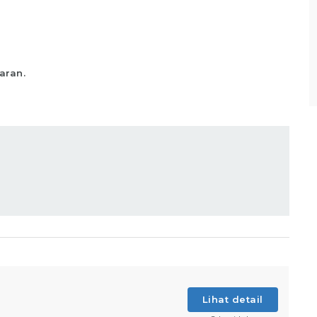
sesuai standar yang telah ditentukan,
Memastikan produk telah
Lihat detail
aran.
Lihat detail