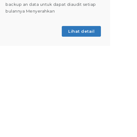
backup an data untuk dapat diaudit setiap
(Tahap 
bulannya Menyerahkan
kegiatan
Lihat detail