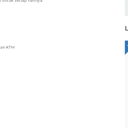
 untuk setiap harinya
kan KTM
Staff Packaging
PT Gina Tama Laksana
Bagikan
Full Time
Makassar
Tugas / Tanggung Jawab : Melakukan
pekerjaan di gudang / staff gudang /
operator gudang Melakukan Pekerjaan
Bagian Packer /Packing Melakukan packing