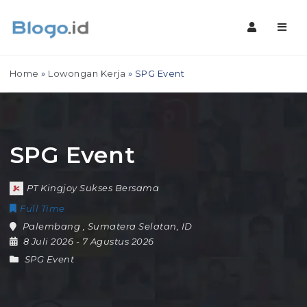
Navig
Home
»
Lowongan Kerja
»
SPG Event
SPG Event
PT Kingjoy Sukses Bersama
Full Time
Palembang
,
Sumatera Selatan
,
ID
8 Juli 2026
- 7 Agustus 2026
SPG Event