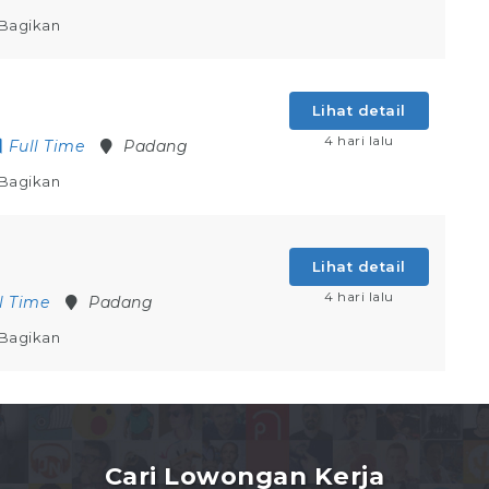
Bagikan
n
Lihat detail
4 hari lalu
Full Time
Padang
Bagikan
Lihat detail
4 hari lalu
l Time
Padang
Bagikan
Cari Lowongan Kerja