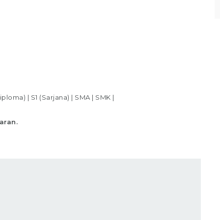
iploma)
|
S1 (Sarjana)
|
SMA
|
SMK
|
aran.