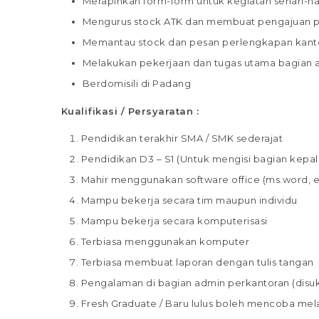
Merapihkan form-form untuk kegiatan sehari-ha
Mengurus stock ATK dan membuat pengajuan 
Memantau stock dan pesan perlengkapan kant
Melakukan pekerjaan dan tugas utama bagian a
Berdomisili di Padang
Kualifikasi / Persyaratan :
Pendidikan terakhir SMA / SMK sederajat
Pendidikan D3 – S1 (Untuk mengisi bagian kepala
Mahir menggunakan software office (ms.word, 
Mampu bekerja secara tim maupun individu
Mampu bekerja secara komputerisasi
Terbiasa menggunakan komputer
Terbiasa membuat laporan dengan tulis tangan
Pengalaman di bagian admin perkantoran (disuk
Fresh Graduate / Baru lulus boleh mencoba mel