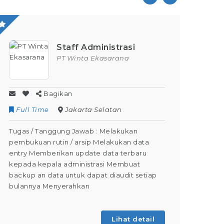
Staff Administrasi
PT Winta Ekasarana
Bagikan
Full Time
Jakarta Selatan
Contr
Tugas / Tanggung Jawab : Melakukan
Tugas /
pembukuan rutin / arsip Melakukan data
Kegiata
entry Memberikan update data terbaru
Dapat M
kepada kepala administrasi Membuat
Dapat m
backup an data untuk dapat diaudit setiap
(Tahap 
bulannya Menyerahkan
kegiatan
Lihat detail