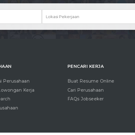
HAAN
PENCARI KERJA
si Perusahaan
Buat Resume Online
Lowongan Kerja
Cari Perusahaan
earch
FAQs Jobseeker
rusahaan