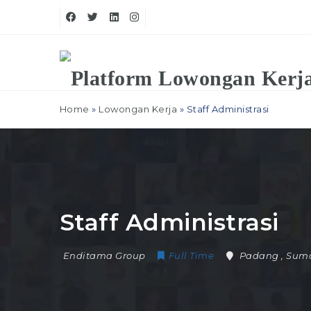
Home
»
Lowongan Kerja
»
Staff Administrasi
Staff Administrasi
Enditama Group
Full Time
Padang
,
Suma