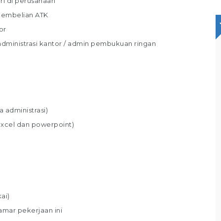
ri di perusahaan
pembelian ATK
or
dministrasi kantor / admin pembukuan ringan
Staff Packaging
PT Gina Tama Laksana
Bagikan
Full Time
Makassar
 administrasi)
excel dan powerpoint)
Tugas / Tanggung Jawab : Melakukan
pekerjaan di gudang / staff gudang /
operator gudang Melakukan Pekerjaan
Bagian Packer /Packing Melakukan packing
sesuai standar yang telah ditentukan,
Memastikan produk telah
ai)
amar pekerjaan ini
Lihat detail