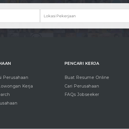
HAAN
PENCARI KERJA
si Perusahaan
Buat Resume Online
Lowongan Kerja
Cari Perusahaan
earch
FAQs Jobseeker
rusahaan