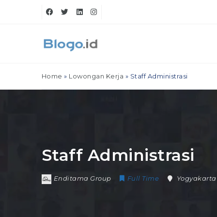
Home
»
Lowongan Kerja
»
Staff Administrasi
Staff Administrasi
Enditama Group
Full Time
Yogyakarta