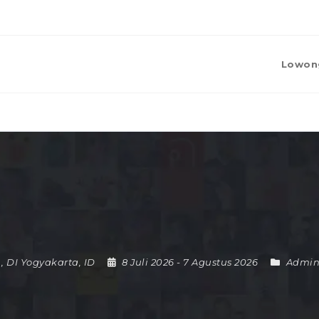
Lowon
,
DI Yogyakarta
,
ID
8 Juli 2026
- 7 Agustus 2026
Admini