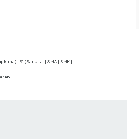
Lihat detail
iploma)
|
S1 (Sarjana)
|
SMA
|
SMK
|
aran.