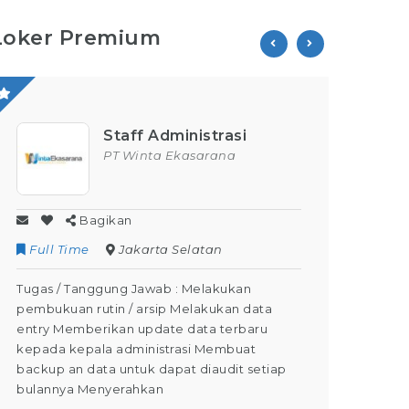
Loker Premium
Staff Administrasi
PT Winta Ekasarana
Bagikan
Full Time
Jakarta Selatan
Contr
Tugas / Tanggung Jawab : Melakukan
Tugas /
pembukuan rutin / arsip Melakukan data
Kegiata
entry Memberikan update data terbaru
Dapat M
kepada kepala administrasi Membuat
Dapat m
backup an data untuk dapat diaudit setiap
(Tahap 
bulannya Menyerahkan
kegiatan