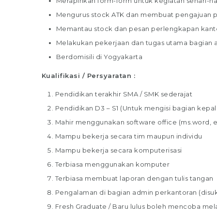
Merapihkan form-form untuk kegiatan sehari-ha
Mengurus stock ATK dan membuat pengajuan 
Memantau stock dan pesan perlengkapan kant
Melakukan pekerjaan dan tugas utama bagian a
Berdomisili di Yogyakarta
Kualifikasi / Persyaratan :
Pendidikan terakhir SMA / SMK sederajat
Pendidikan D3 – S1 (Untuk mengisi bagian kepala
Mahir menggunakan software office (ms.word, 
Mampu bekerja secara tim maupun individu
Mampu bekerja secara komputerisasi
Terbiasa menggunakan komputer
Terbiasa membuat laporan dengan tulis tangan
Pengalaman di bagian admin perkantoran (disuk
Fresh Graduate / Baru lulus boleh mencoba mel