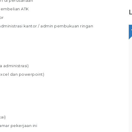
ri di perusahaan
pembelian ATK
or
dministrasi kantor / admin pembukuan ringan
Staff Packaging
PT Gina Tama Laksana
 administrasi)
Bagikan
excel dan powerpoint)
Full Time
Makassar
Tugas / Tanggung Jawab : Melakukan
pekerjaan di gudang / staff gudang /
operator gudang Melakukan Pekerjaan
Bagian Packer /Packing Melakukan packing
ai)
sesuai standar yang telah ditentukan,
amar pekerjaan ini
Memastikan produk telah