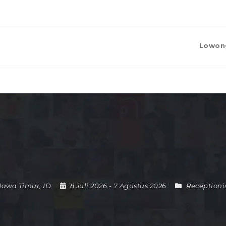
Lowon
Jawa Timur
,
ID
8 Juli 2026
- 7 Agustus 2026
Receptioni