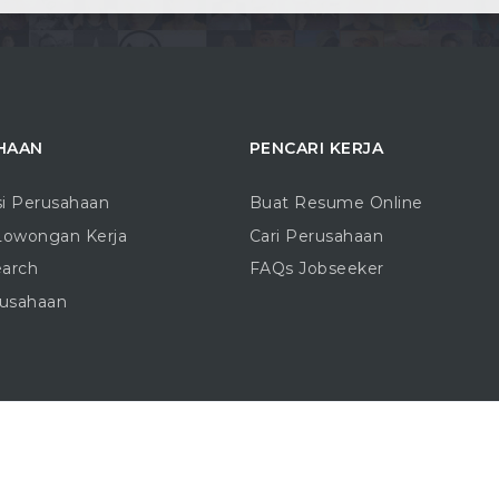
HAAN
PENCARI KERJA
si Perusahaan
Buat Resume Online
Lowongan Kerja
Cari Perusahaan
earch
FAQs Jobseeker
rusahaan
Copyright © 2016 - 2026 |
Blogo.ID