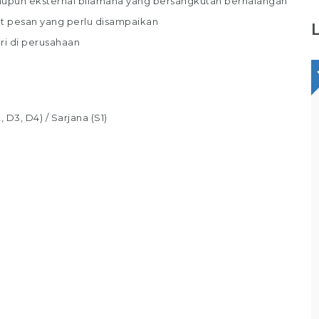
upun eksternal bilamana yang bersangkutan berhalangan
t pesan yang perlu disampaikan
ri di perusahaan
Staff Packaging
D3, D4) / Sarjana (S1)
PT Gina Tama Laksana
g
Bagikan
Full Time
Makassar
Tugas / Tanggung Jawab : Melakukan
pekerjaan di gudang / staff gudang /
operator gudang Melakukan Pekerjaan
Bagian Packer /Packing Melakukan packing
sesuai standar yang telah ditentukan,
Memastikan produk telah