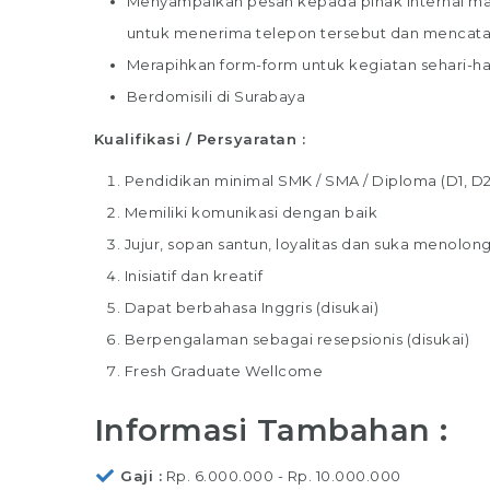
Menyampaikan pesan kepada pihak internal ma
untuk menerima telepon tersebut dan mencata
Merapihkan form-form untuk kegiatan sehari-ha
Berdomisili di Surabaya
Kualifikasi / Persyaratan :
Pendidikan minimal SMK / SMA / Diploma (D1, D2, 
Memiliki komunikasi dengan baik
Jujur, sopan santun, loyalitas dan suka menolon
Inisiatif dan kreatif
Dapat berbahasa Inggris (disukai)
Berpengalaman sebagai resepsionis (disukai)
Fresh Graduate Wellcome
Informasi Tambahan :
Gaji
Rp. 6.000.000 - Rp. 10.000.000