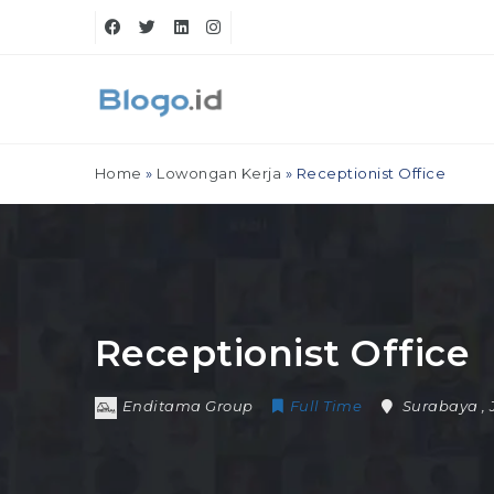
Home
»
Lowongan Kerja
»
Receptionist Office
Receptionist Office
Enditama Group
Full Time
Surabaya
,