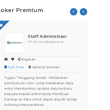
Loker Premium
Staff Administrasi
PT Winta Ekasarana
Bagikan
Full Time
Jakarta Selatan
Contr
Tugas / Tanggung Jawab : Melakukan
Tugas /
pembukuan rutin / arsip Melakukan data
Kegiata
entry Memberikan update data terbaru
Dapat M
kepada kepala administrasi Membuat
Dapat m
backup an data untuk dapat diaudit setiap
(Tahap 
bulannya Menyerahkan
kegiatan