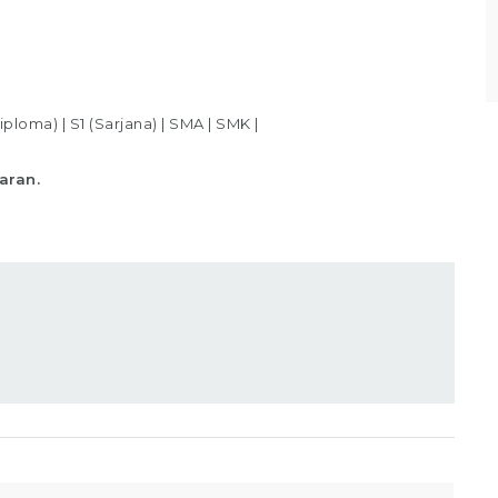
Lihat detail
iploma)
|
S1 (Sarjana)
|
SMA
|
SMK
|
aran.