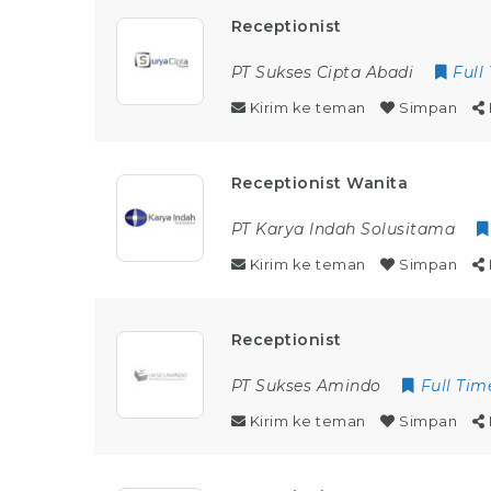
Receptionist
PT Sukses Cipta Abadi
Full
Kirim ke teman
Simpan
Receptionist Wanita
PT Karya Indah Solusitama
Kirim ke teman
Simpan
Receptionist
PT Sukses Amindo
Full Tim
Kirim ke teman
Simpan