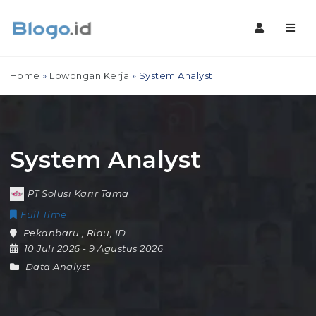
Navig
Home
»
Lowongan Kerja
»
System Analyst
System Analyst
PT Solusi Karir Tama
Full Time
Pekanbaru
,
Riau
,
ID
10 Juli 2026
- 9 Agustus 2026
Data Analyst